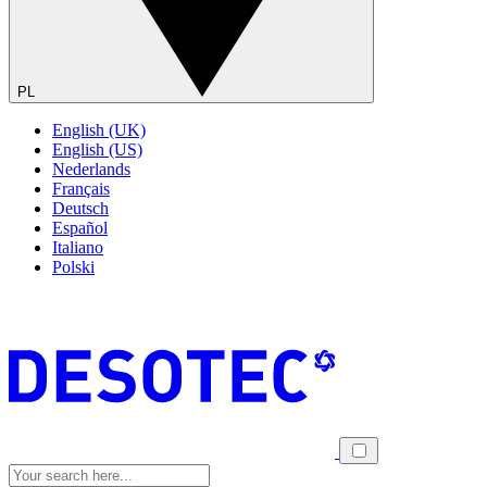
PL
English (UK)
English (US)
Nederlands
Français
Deutsch
Español
Italiano
Polski