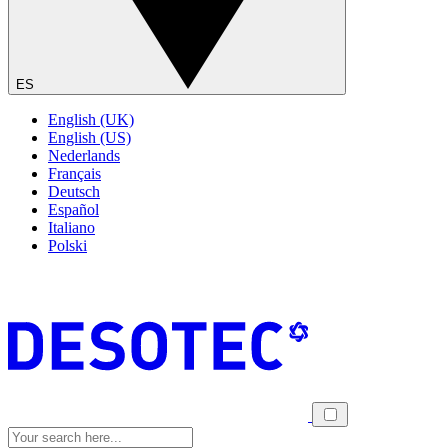
ES
English (UK)
English (US)
Nederlands
Français
Deutsch
Español
Italiano
Polski