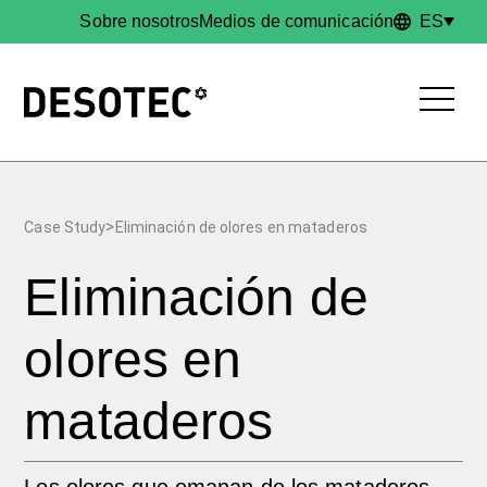
Sobre nosotros
Medios de comunicación
ES
breadcrumb.here
>
Case Study
Eliminación de olores en mataderos
Eliminación de
olores en
mataderos