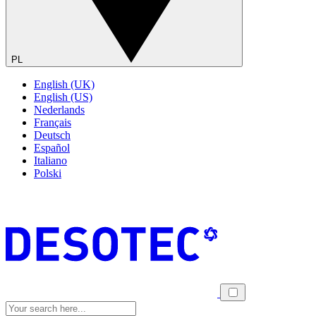
PL
English (UK)
English (US)
Nederlands
Français
Deutsch
Español
Italiano
Polski