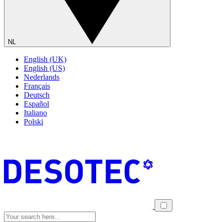
NL
English (UK)
English (US)
Nederlands
Français
Deutsch
Español
Italiano
Polski